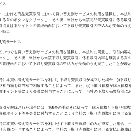
ビス
トにおける商品売買取引において買い替え割サービスの利用を選択し、本規
する旨のボタンをクリックし、その後、当社から当該商品売買取引に係る取
時点又は本サイト上の管理画面において下取り売買取引の申込みが受領のう
い時点
え割サービス
ていつでも買い替え割サービスの利用を選択し、本規約に同意し、取引内容
ックし、その後、当社から当該下取り売買取引に係る取引内容を確認する旨
の管理画面において下取り売買取引の申込みが受領のうえ完了したことが表
時に本買い替え割サービスを利用し下取り売買取引が成立した場合、(i)下取
格相当額を対当額で相殺することによって、また、(ii)下取り価格が購入価格
種ポイント等により会員に付与することによって、当社の下取り売買取引に
取引が解除された場合には、第8条の手続きに従って、購入価格と下取り価格
各種ポイント等を会員に付与することにより当社の下取り売買取引における
時に本買い替え割サービスを利用せず下取り売買取引のみが成立した場合、
り会員に付与することによって、当社の下取り売買取引における支払い義務