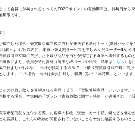
って会員に付与されるすべてのZOZOポイントの有効期間は、付与日から180
無期限です。
送）
が成立した場合、売買取引成立後に当社が発送する送付キット(送付バッグを
トの到着日より7日以内に、本買い替え割サービスを申し込んだユーザーIDから
売買取引成立時に選択した下取り商品を当社が指定する倉庫へ送付するものと
の選択により、会員が送付資材（清潔な段ボールや紙袋、詳細は
こちら
）を
成立日より7日以内に、当社が指定する方法で、下取り売買取引成立時に選択
とします。 この場合、当社は会員に対し、特典（以下「本特典」といいます
にその他買い取りを希望される商品（以下、「買取希望商品」といいます。
同梱する場合、本規約の「ブランド古着買取に関する特約」が適用され、当
買取希望商品を送付する際、お客様の私物（現金、カード類、鍵などを含む
とを認識し、これらの私物が同梱されていないことを十分に確認するものと