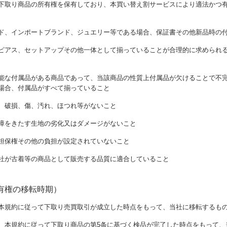
下取り商品の所有権を保有しており、本買い替え割サービスにより適法かつ
ド、インポートブランド、ジュエリー等である場合、保証書その他新品時の
ピアス、セットアップその他一体として揃っていることが合理的に求められ
能な付属品がある商品であって、当該商品の性質上付属品が欠けることで不
場合、付属品がすべて揃っていること
、破損、傷、汚れ、ほつれ等がないこと
障をきたす生地の劣化又はダメージがないこと
担保権その他の負担が設定されていないこと
社が古着等の商品として販売する品質に適合していること
有権の移転時期）
本規約に従って下取り売買取引が成立した時点をもって、当社に移転するも
、本規約に従って下取り商品の第5条に基づく検品が完了した時点をもって、