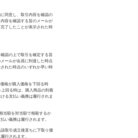
約に同意し、取引内容を確認の
引内容を確認する旨のメールが
え完了したことが表示された時
を確認の上で取引を確定する旨
のメールが会員に到達した時点
示された時点のいずれか早い時
り価格が購入価格を下回る時
を上回る時は、購入商品の到着
おける支払い義務は履行されま
相当額を対当額で相殺するか
支払い義務は履行されます。
当該取引成立後直ちに下取り価
は履行されます。