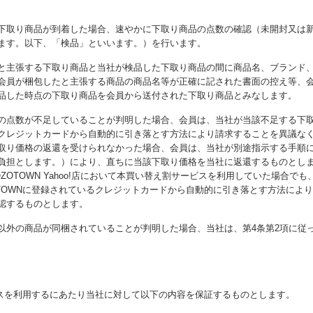
下取り商品が到着した場合、速やかに下取り商品の点数の確認（未開封又は
ます。以下、「検品」といいます。）を行います。
と主張する下取り商品と当社が検品した下取り商品の間に商品名、ブランド
会員が梱包したと主張する商品の商品名等が正確に記された書面の控え等、
品した時点の下取り商品を会員から送付された下取り商品とみなします。
の点数が不足していることが判明した場合、会員は、当社が当該不足する下
クレジットカードから自動的に引き落とす方法により請求することを異議な
取り価格の返還を受けられなかった場合、会員は、当社が別途指示する手順
負担とします。）により、直ちに当該下取り価格を当社に返還するものとし
ZOTOWN Yahoo!店において本買い替え割サービスを利用していた場合で
OTOWNに登録されているクレジットカードから自動的に引き落とす方法によ
認するものとします。
以外の商品が同梱されていることが判明した場合、当社は、第4条第2項に従
スを利用するにあたり当社に対して以下の内容を保証するものとします。