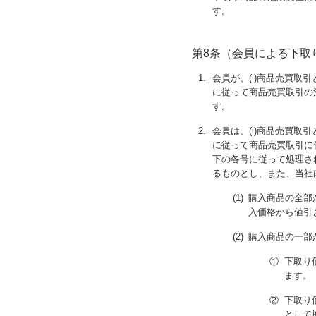
す。
第8条（会員による下取
1.
会員が、(i)商品売買取
に従って商品売買取引の
す。
2.
会員は、(i)商品売買取
に従って商品売買取引に
下の各号に従って処理さ
るものとし、また、当社
(1)
購入商品の全部
入価格から値引
(2)
購入商品の一部
①
下取り
ます。
②
下取り
として