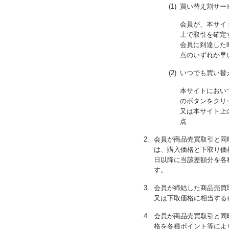
(1)
買い替え割サー
会員が、本サイ
上で取引を確定
会員に到達した
点のいずれか早
(2)
いつでも買い替
本サイトにおい
のボタンをクリ
又は本サイト上
点
2.
会員が商品売買取引と同
は、購入価格と下取り価
日以降に当該差額分を各
す。
3.
会員が締結した商品売買
又は下取価格に相当する
4.
会員が商品売買取引と同
格を各種ポイント等によ